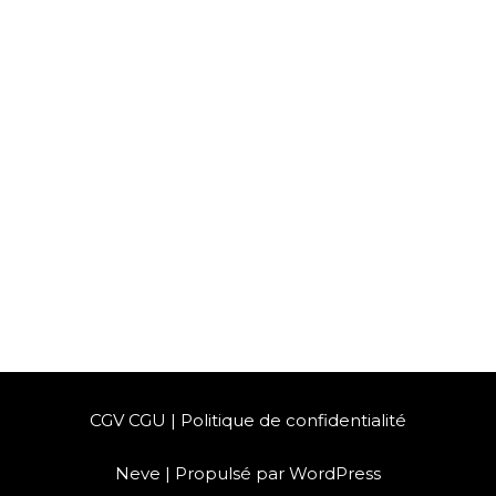
CGV CGU
|
Politique de confidentialité
Neve
| Propulsé par
WordPress