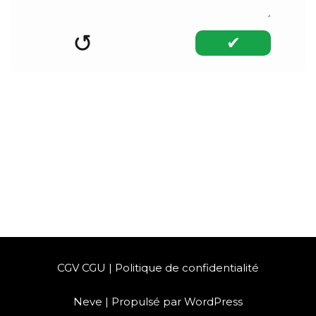
✔︎
CGV CGU
|
Politique de confidentialité
Neve
| Propulsé par
WordPress