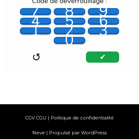
Code de déverrouillage :
7
8
9
4
5
6
1
2
3
0
✔︎
CGV CGU
|
Politique de confidentialité
Neve
| Propulsé par
WordPress