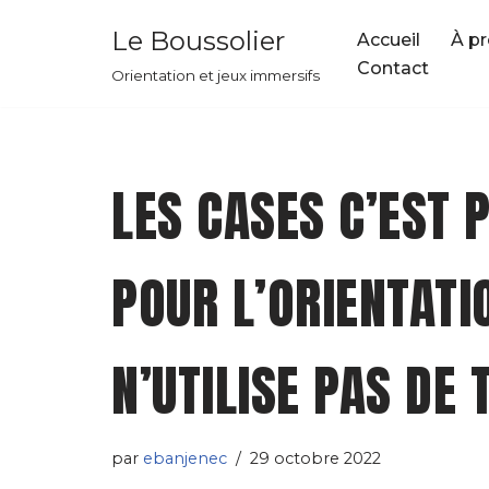
Le Boussolier
Accueil
À p
Aller
Contact
Orientation et jeux immersifs
au
contenu
LES CASES C’EST 
POUR L’ORIENTATI
N’UTILISE PAS DE 
par
ebanjenec
29 octobre 2022