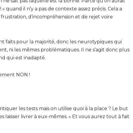
 ne sait pas laquelle est la bonne. Parce qu’on aurait
» quand il n’y a pas de contexte assez précis. Cela a
frustration, d’incompréhension et de rejet voire
nt faits pour la majorité, donc les neurotypiques qui
t, ni les mêmes problématiques. Il ne s’agit donc plus
nd qui est inadapté.
implement NON !
tiquer les tests mais on utilise quoi à la place ? Le but
s laisser livrer à eux-mêmes. » Et vous aurez tout à fait